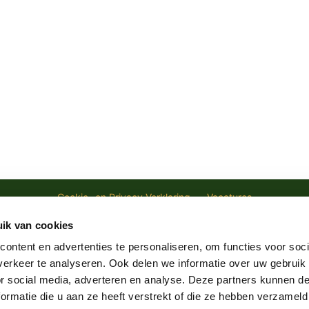
Cookie- en Privacy Verklaring
Vacatures
ik van cookies
ontent en advertenties te personaliseren, om functies voor soci
Hugo de Grootplein 8
info@restaurantoronte
erkeer te analyseren. Ook delen we informatie over uw gebruik
KW, Amsterdam Nederland
020 684 77 58
or social media, adverteren en analyse. Deze partners kunnen 
ormatie die u aan ze heeft verstrekt of die ze hebben verzameld