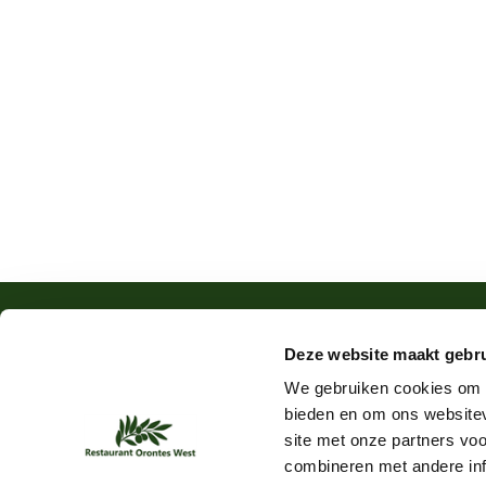
Deze website maakt gebru
We gebruiken cookies om c
bieden en om ons websitev
1052 
site met onze partners vo
combineren met andere inf