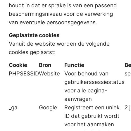
houdt in dat er sprake is van een passend
beschermingsniveau voor de verwerking
van eventuele persoonsgegevens.
Geplaatste cookies
Vanuit de website worden de volgende
cookies geplaatst:
Cookie
Bron
Functie
Be
PHPSESSID
Website
Voor behoud van
se
gebruikerssessiestatus
voor alle pagina-
aanvragen
_ga
Google
Registreert een uniek
2 
ID dat gebruikt wordt
voor het aanmaken