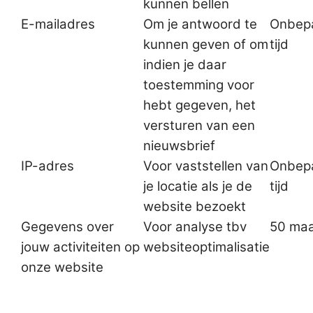
kunnen bellen
E-mailadres
Om je antwoord te
Onbep
kunnen geven of om
tijd
indien je daar
toestemming voor
hebt gegeven, het
versturen van een
nieuwsbrief
IP-adres
Voor vaststellen van
Onbep
je locatie als je de
tijd
website bezoekt
Gegevens over
Voor analyse tbv
50 ma
jouw activiteiten op
websiteoptimalisatie
onze website