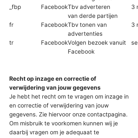
_fbp
Facebook
Tbv adverteren
3
van derde partijen
fr
Facebook
Tbv tonen van
3
advertenties
tr
Facebook
Volgen bezoek vanuit
se
Facebook
Recht op inzage en correctie of
verwijdering van jouw gegevens
Je hebt het recht om te vragen om inzage in
en correctie of verwijdering van jouw
gegevens. Zie hiervoor onze contactpagina.
Om misbruik te voorkomen kunnen wij je
daarbij vragen om je adequaat te