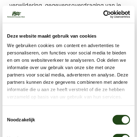
verwijdering, gegevensoverdraging van je
persoonsgegevens of verzoek tot intrekking
van je toestemming of bezwaar op de
verwerking van jouw persoonsgegevens
Deze website maakt gebruik van cookies
sturen door contact op te nemen met
We gebruiken cookies om content en advertenties te
info@restaurantoronteswest.nl
. Om er
personaliseren, om functies voor social media te bieden
zeker van te zijn dat het verzoek tot inzage
en om ons websiteverkeer te analyseren. Ook delen we
door jou is gedaan, vragen wij jou een kopie
informatie over uw gebruik van onze site met onze
partners voor social media, adverteren en analyse. Deze
van je identiteitsbewijs met het verzoek
partners kunnen deze gegevens combineren met andere
mee te sturen. Maak in deze kopie je
informatie die u aan ze heeft verstrekt of die ze hebben
pasfoto, MRZ (machine readable zone, de
verzameld op basis van uw gebruik van hun services.
strook met nummers onderaan het
paspoort), paspoortnummer en
Toestemmingsselectie
Noodzakelijk
Burgerservicenummer (BSN) zwart. Dit ter
bescherming van je privacy. We reageren zo